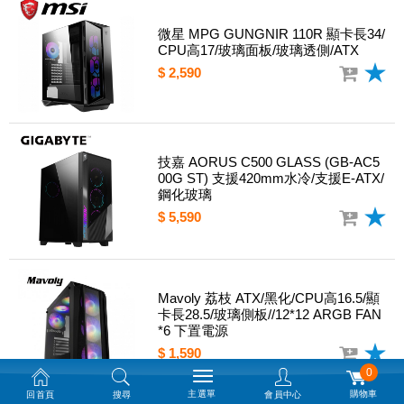
微星 MPG GUNGNIR 110R 顯卡長34/
CPU高17/玻璃面板/玻璃透側/ATX
$ 2,590
技嘉 AORUS C500 GLASS (GB-AC5
00G ST) 支援420mm水冷/支援E-ATX/
鋼化玻璃
$ 5,590
Mavoly 荔枝 ATX/黑化/CPU高16.5/顯
卡長28.5/玻璃側板//12*12 ARGB FAN
*6 下置電源
$ 1,590
0
主選單
購物車
回首頁
搜尋
會員中心