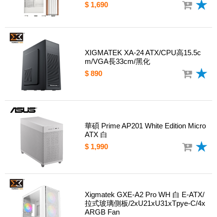
$ 1,690
XIGMATEK XA-24 ATX/CPU高15.5c
m/VGA長33cm/黑化
$ 890
華碩 Prime AP201 White Edition Micro
ATX 白
$ 1,990
Xigmatek GXE-A2 Pro WH 白 E-ATX/
拉式玻璃側板/2xU21xU31xTpye-C/4x
ARGB Fan