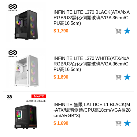
INFINITE LITE L370 BLACK(ATX/4xA
RGB/U3/黑化/側開玻璃/VGA 36cm/C
PU高16.5cm)
$ 1,790
INFINITE LITE L370 WHITE(ATX/4xA
RGB/U3/白化/側開玻璃/VGA 36cm/C
PU高16.5cm)
$ 1,890
INFINITE 無限 LATTICE L1 BLACK(M
-ATX/玻璃側透/CPU高18cm/VGA長28
cm/ARGB*3)
$ 1,690