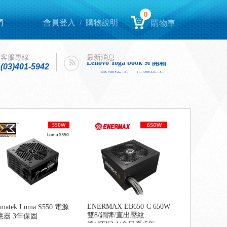
0
們
會員登入
/
購物說明
購物車
Lenovo Yoga book 9i 開箱
intel購機迎春，好運龍來！
客服專線
最新消息
Lenovo Yoga book 9i 開箱
(03)401-5942
intel購機迎春，好運龍來！
ENERMAX EB650-C 650W
gmatek Luma S550 電源
雙8/銅牌/直出壓紋
應器 3年保固
線/ATX3.1/全日系/5年