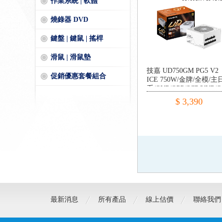
作業系統 | 軟體
燒錄器 DVD
鍵盤 | 鍵鼠 | 搖桿
滑鼠 | 滑鼠墊
技嘉 UD750GM PG5 V2
促銷優惠套餐組合
ICE 750W/金牌/全模/主
系/OVP/OPP/SCP/UVP/O
年保固
$ 3,390
最新消息
所有產品
線上估價
聯絡我們