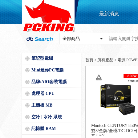
最新消息
Search
筆記型電腦
首頁
>
所有產品
>
電源 POWE
Mini迷你PC電腦
品牌/AIO套裝電腦
處理器 CPU
主機板 MB
空冷 | 水冷 系統
Montech CENTURY 850
記憶體 RAM
雙8/金牌/全模/DC-DC/日
系/10年