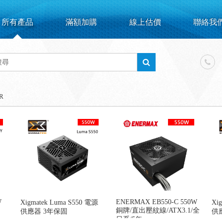
所有產品
滿額加購
線上估價
聯絡我
R
W
ENERMAX EB550-C 550W
Xigmatek Luma S550 電源
Xi
銅牌/直出壓紋線/ATX3.1/全
供應器 3年保固
供
日系/5年