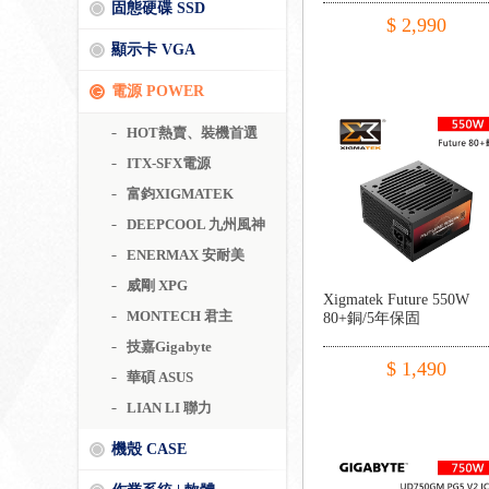
固態硬碟 SSD
$ 2,990
顯示卡 VGA
電源 POWER
HOT熱賣、裝機首選
ITX-SFX電源
富鈞XIGMATEK
DEEPCOOL 九州風神
ENERMAX 安耐美
威剛 XPG
Xigmatek Future 550W
MONTECH 君主
80+銅/5年保固
技嘉Gigabyte
$ 1,490
華碩 ASUS
LIAN LI 聯力
機殼 CASE