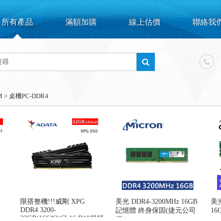
所有產品
滿額加購
線上估價
聯絡我
M
>
桌機PC-DDR4
限搭整機!!!威剛 XPG
美光 DDR4-3200MHz 16GB
美光
DDR4 3200-
記憶體 終身保固(捷元公司
1
32GB(16G*2)CL16 D10超頻
貨)