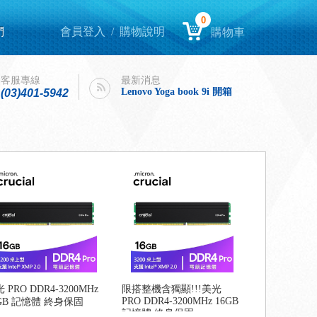
0
們
會員登入
/
購物說明
購物車
Lenovo Yoga book 9i 開箱
intel購機迎春，好運龍來！
客服專線
最新消息
Lenovo Yoga book 9i 開箱
(03)401-5942
intel購機迎春，好運龍來！
 PRO DDR4-3200MHz
限搭整機含獨顯!!!美光
PRO DDR4-3200MHz 16GB
6GB 記憶體 終身保固
記憶體 終身保固