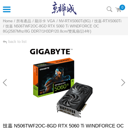
0
Home
所有產品
顯示卡 VGA
NV-RTX5060Ti(8G)
技嘉-RTX5060Ti
技嘉 N506TWF2OC-8GD RTX 5060 Ti WINDFORCE OC
8G(2587Mhz/8G DDR7/1H3DP/20.8cm/雙風扇/註4年)
back to list
技嘉 N506TWF2OC-8GD RTX 5060 Ti WINDFORCE OC