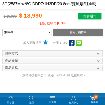
8G(2587Mhz/8G DDR7/1H3DP/20.8cm/雙風扇/註4年)
$
18,990
$
19,990
買貴通報
任搭, 結帳再折 390
售完，補貨中
加入追蹤清單
分享 share
付款方式
產品介紹
產品規格
- 京樺科技有限公司 統編：28354714 版權所有 -
0
主選單
購物車
回首頁
搜尋
會員中心