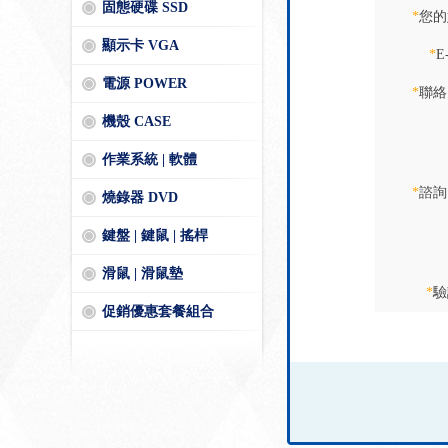
固態硬碟 SSD
*
您的
顯示卡 VGA
*
E
電源 POWER
*
聯絡
機殼 CASE
作業系統 | 軟體
*
諮詢
燒錄器 DVD
鍵盤 | 鍵鼠 | 搖桿
滑鼠 | 滑鼠墊
*
驗
促銷優惠套餐組合