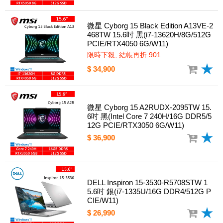
微星 Cyborg 15 Black Edition A13VE-2
468TW 15.6吋 黑(i7-13620H/8G/512G
PCIE/RTX4050 6G/W11)
限時下殺, 結帳再折 901
$ 34,900
微星 Cyborg 15 A2RUDX-2095TW 15.
6吋 黑(Intel Core 7 240H/16G DDR5/5
12G PCIE/RTX3050 6G/W11)
$ 36,900
DELL Inspiron 15-3530-R5708STW 1
5.6吋 銀(i7-1335U/16G DDR4/512G P
CIE/W11)
$ 26,990