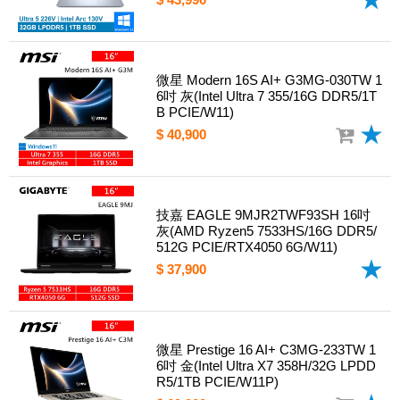
微星 Modern 16S AI+ G3MG-030TW 1
6吋 灰(Intel Ultra 7 355/16G DDR5/1T
B PCIE/W11)
$ 40,900
技嘉 EAGLE 9MJR2TWF93SH 16吋
灰(AMD Ryzen5 7533HS/16G DDR5/
512G PCIE/RTX4050 6G/W11)
$ 37,900
微星 Prestige 16 AI+ C3MG-233TW 1
6吋 金(Intel Ultra X7 358H/32G LPDD
R5/1TB PCIE/W11P)