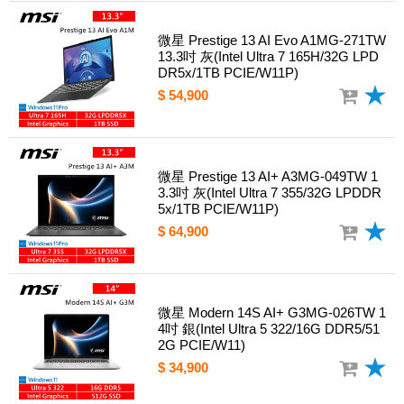
微星 Prestige 13 AI Evo A1MG-271TW
13.3吋 灰(Intel Ultra 7 165H/32G LPD
DR5x/1TB PCIE/W11P)
$ 54,900
微星 Prestige 13 AI+ A3MG-049TW 1
3.3吋 灰(Intel Ultra 7 355/32G LPDDR
5x/1TB PCIE/W11P)
$ 64,900
微星 Modern 14S AI+ G3MG-026TW 1
4吋 銀(Intel Ultra 5 322/16G DDR5/51
2G PCIE/W11)
$ 34,900