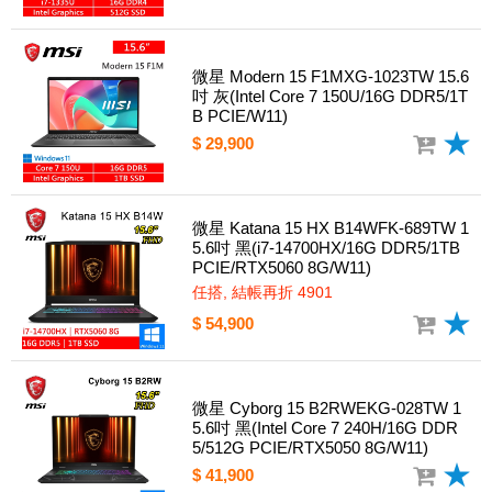
微星 Modern 15 F1MXG-1023TW 15.6
吋 灰(Intel Core 7 150U/16G DDR5/1T
B PCIE/W11)
$ 29,900
微星 Katana 15 HX B14WFK-689TW 1
5.6吋 黑(i7-14700HX/16G DDR5/1TB
PCIE/RTX5060 8G/W11)
任搭, 結帳再折 4901
$ 54,900
微星 Cyborg 15 B2RWEKG-028TW 1
5.6吋 黑(Intel Core 7 240H/16G DDR
5/512G PCIE/RTX5050 8G/W11)
$ 41,900