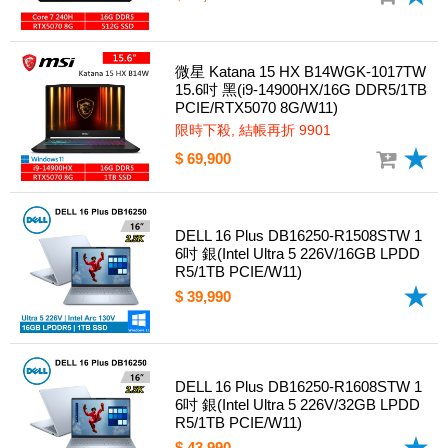
微星 Katana 15 HX B14WGK-1017TW
15.6吋 黑(i9-14900HX/16G DDR5/1TB
PCIE/RTX5070 8G/W11)
限時下殺, 結帳再折 9901
$ 69,900
DELL 16 Plus DB16250-R1508STW 1
6吋 銀(Intel Ultra 5 226V/16GB LPDD
R5/1TB PCIE/W11)
$ 39,990
DELL 16 Plus DB16250-R1608STW 1
6吋 銀(Intel Ultra 5 226V/32GB LPDD
R5/1TB PCIE/W11)
$ 43,990