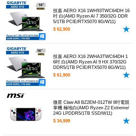
技嘉 AERO X16 1WH93TWC64DH 16
吋 白(AMD Ryzen AI 7 350/32G DDR
5/1TB PCIE/RTX5070 8G/W11)
$ 62,900
技嘉 AERO X16 2WHA3TWC64DH 1
6吋 白(AMD Ryzen AI 9 HX 370/32G
DDR5/1TB PCIE/RTX5070 8G/W11)
$ 61,900
微星 Claw A8 BZ2EM-012TW 8吋電競
掌機 極地白(AMD Ryzen Z2 Extreme/
24G LPDDR5/1TB SSD/W11)
$ 34,999