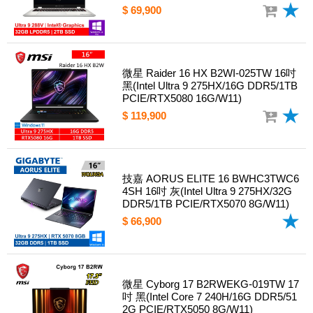
$ 69,900
微星 Raider 16 HX B2WI-025TW 16吋
黑(Intel Ultra 9 275HX/16G DDR5/1TB
PCIE/RTX5080 16G/W11)
$ 119,900
技嘉 AORUS ELITE 16 BWHC3TWC6
4SH 16吋 灰(Intel Ultra 9 275HX/32G
DDR5/1TB PCIE/RTX5070 8G/W11)
$ 66,900
微星 Cyborg 17 B2RWEKG-019TW 17
吋 黑(Intel Core 7 240H/16G DDR5/51
2G PCIE/RTX5050 8G/W11)