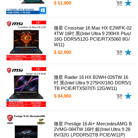
$ 51,900
微星 Crosshair 16 Max HX E2WFK-02
4TW 16吋 黑(Intel Ultra 9 290HX Plus/
16G DDR5/512G PCIE/RTX5060 8G/
W11)
$ 62,900
微星 Raider 16 HX B2WH-026TW 16
吋 黑(Intel Ultra 9 275HX/16G DDR5/1
TB PCIE/RTX5070Ti 12G/W11)
$ 94,900
微星 Prestige 16 AI+ MercedesAMG B
2VMG-084TW 16吋 銀(Intel Ultra 9 28
8V/32G LPDDR5/2TB PCIE/W11P)