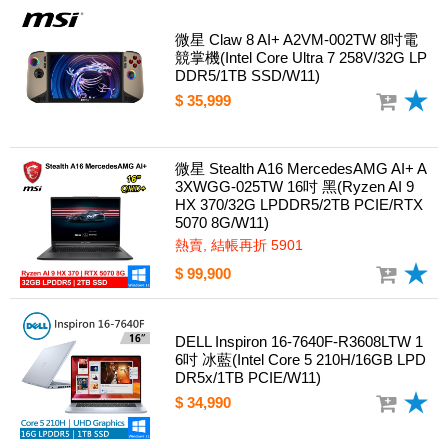
微星 Claw 8 AI+ A2VM-002TW 8吋電
競掌機(Intel Core Ultra 7 258V/32G LP
DDR5/1TB SSD/W11)
$ 35,999
微星 Stealth A16 MercedesAMG AI+ A
3XWGG-025TW 16吋 黑(Ryzen AI 9
HX 370/32G LPDDR5/2TB PCIE/RTX
5070 8G/W11)
熱賣, 結帳再折 5901
$ 99,900
DELL Inspiron 16-7640F-R3608LTW 1
6吋 冰藍(Intel Core 5 210H/16GB LPD
DR5x/1TB PCIE/W11)
$ 34,990