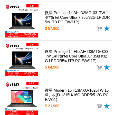
微星 Prestige 14 AI+ D3MG-031TW 1
4吋(Intel Core Ultra 7 355/32G LPDDR
5x/1TB PCIE/W11P)
$ 57,900
微星 Prestige 14 Flip AI+ D3MTG-033
TW 14吋(Intel Core Ultra X7 358H/32
G LPDDR5x/1TB PCIE/W11P)
$ 64,900
微星 Modern 15 F13MXG-1025TW 15.
6吋 灰(i3-1315U/16G DDR5/512G PCI
E/W11)
$ 21,900