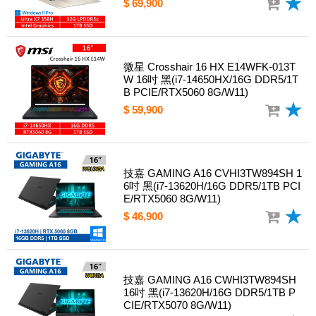
$ 69,900
微星 Crosshair 16 HX E14WFK-013T
W 16吋 黑(i7-14650HX/16G DDR5/1T
B PCIE/RTX5060 8G/W11)
$ 59,900
技嘉 GAMING A16 CVHI3TW894SH 1
6吋 黑(i7-13620H/16G DDR5/1TB PCI
E/RTX5060 8G/W11)
$ 46,900
技嘉 GAMING A16 CWHI3TW894SH
16吋 黑(i7-13620H/16G DDR5/1TB P
CIE/RTX5070 8G/W11)