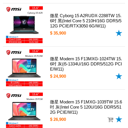
微星 Cyborg 15 A2RUDX-2288TW 15.
6吋 黑(Intel Core 5 210H/16G DDR5/5
12G PCIE/RTX3050 6G/W11)
$ 35,900
微星 Modern 15 F13MXG-1024TW 15.
6吋 灰(i5-1334U/16G DDR5/512G PCI
E/W11)
$ 24,900
微星 Modern 15 F1MXG-1039TW 15.6
吋 灰(Intel Core 5 120U/16G DDR5/51
2G PCIE/W11)
$ 26,900