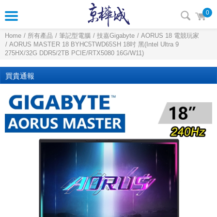
0
Home
所有產品
筆記型電腦
技嘉Gigabyte
AORUS 18 電競玩家
AORUS MASTER 18 BYHC5TWD65SH 18吋 黑(Intel Ultra 9
275HX/32G DDR5/2TB PCIE/RTX5080 16G/W11)
買貴通報