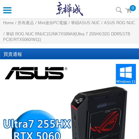
0
Home
所有產品
Mini迷你PC電腦
華碩ASUS NUC
ASUS ROG NUC
華碩 ROG NUC RNUC15JNK7X589A9(Ultra 7 255HX/32G DDR5/1TB
PCIE/RTX5060/W11)
買貴通報