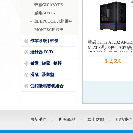
技嘉GIGABYTE
威剛ADATA
DEEPCOOL 九州風神
MONTECH 君主
作業系統 | 軟體
華碩 Prime AP202 ARGB
M-ATX/顯卡長42/CPU高
燒錄器 DVD
17.5/懸浮式進氣+燈條/
曲面玻璃
$ 2,690
鍵盤 | 鍵鼠 | 搖桿
滑鼠 | 滑鼠墊
促銷優惠套餐組合
最新消息
所有產品
線上估價
聯絡我們