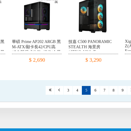
Xi
 黑
華碩 Prime AP202 ARGB 黑
技嘉 C500 PANORAMIC
Z(
M-ATX/顯卡長42/CPU高
STEALTH 海景房
Fa
(ATX/2xU3/1xType-
全景
17.5/懸浮式進氣+燈條/全景
32.
C/4xARGB Fan/鋼化玻璃前
曲面玻璃
$ 2,690
$ 3,290
側)
3
4
5
6
7
8
9