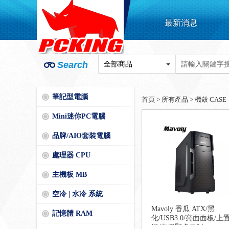
最新消息
Search
筆記型電腦
首頁
>
所有產品
>
機殼 CASE
Mini迷你PC電腦
品牌/AIO套裝電腦
處理器 CPU
主機板 MB
空冷 | 水冷 系統
Mavoly 香瓜 ATX/黑
記憶體 RAM
化/USB3.0/亮面面板/上
源/支援顯卡長24cm