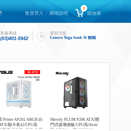
0
們
會員登入
/
購物說明
購物車
Lenovo Yoga book 9i 開箱
intel購機迎春，好運龍來！
客服專線
最新消息
Lenovo Yoga book 9i 開箱
(03)401-5942
intel購機迎春，好運龍來！
 Prime AP202 ARGB 白
Mavoly PLUM P206 ATX/開
ATX/顯卡長42/CPU高
門式玻璃側板/CPU高16cm/
.5/懸浮式進氣+燈條/全景
顯卡長30cm/定光RGB*3