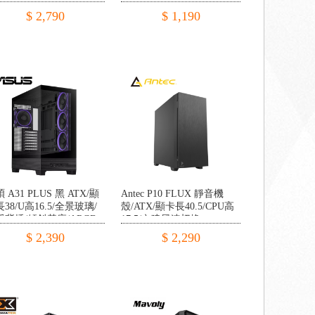
面玻璃
$ 2,790
$ 1,190
 A31 PLUS 黑 ATX/顯
Antec P10 FLUX 靜音機
38/U高16.5/全景玻璃/
殼/ATX/顯卡長40.5/CPU高
援背插/傾斜基座/ARGB
17.5/內建風速切換
*4
$ 2,390
$ 2,290