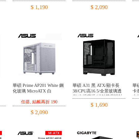
曲
$ 1,190
$ 2,090
華碩 Prime AP201 White 鋼
華碩 A31 黑 ATX/顯卡長
華碩
化玻璃 MicroATX 白
38/CPU高16.5/全景玻璃透
卡長
側/支援背插/傾斜基座設計
支
任搭, 結帳再折 190
風扇
$ 1,690
$ 2,090