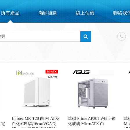
所有產品
滿額加購
線上估價
聯絡我
Infotec MR-T20 白 M-ATX/
華碩 Prime AP201 White 鋼
華碩
置電
白化/CPU高16cm/VGA長
化玻璃 MicroATX 白
M-
35cm/支援HDD*2/SSD*2)
17