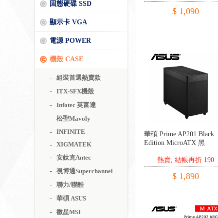
固態硬碟 SSD
$ 1,090
顯示卡 VGA
電源 POWER
機殼 CASE
組裝首選熱賣款
ITX-SFX機殼
Infotec 英富達
松聖Mavoly
INFINITE
華碩 Prime AP201 Black
Edition MicroATX 黑
XIGMATEK
安鈦克Antec
熱賣, 結帳再折 190
視博通Superchannel
$ 1,890
聯力/聯酷
華碩 ASUS
微星MSI