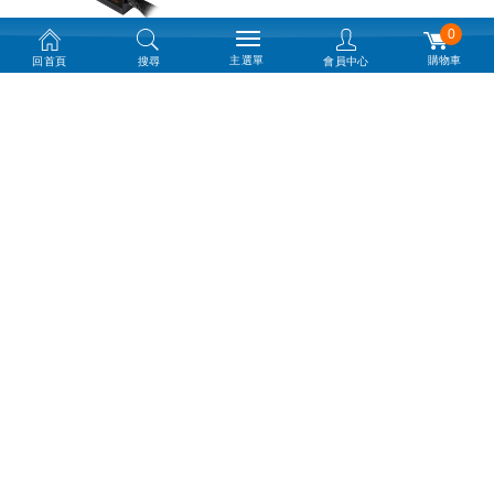
0
主選單
購物車
回首頁
搜尋
會員中心
ENERMAX Cyberbron II 700W 80+
銅/扁線設計/主日系/5年保
$ 1,790
華碩 Prime 750W Gold 80+金牌/全模
組/ATX3.1/雙滾珠軸承/8年保
$ 3,290
保銳 CyberG II 750W ATX 3.1 雙8/金
牌直出扁線/全日系/7年
$ 2,090