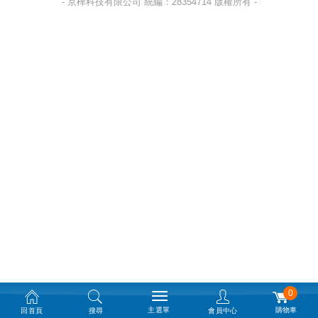
- 京樺科技有限公司 統編：28354714 版權所有 -
0
主選單
購物車
回首頁
搜尋
會員中心