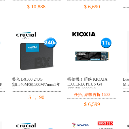
年保】
$ 10,888
$ 6,690
美光 BX500 240G
搭整機!!!鎧俠 KIOXIA
Bi
EXCERIA PLUS G4
/
(讀:540M/寫:500M/7mm/3年
M.
1TB(讀:10000M/
年)
保)
30
寫:79000M/TLC顆粒/五年)
任搭, 結帳再折 1600
$ 1,190
$ 6,599