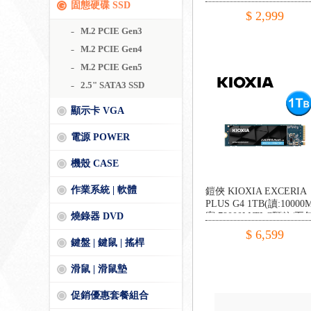
固態硬碟 SSD
$ 2,999
M.2 PCIE Gen3
M.2 PCIE Gen4
M.2 PCIE Gen5
2.5" SATA3 SSD
顯示卡 VGA
電源 POWER
機殼 CASE
作業系統 | 軟體
鎧俠 KIOXIA EXCERIA
PLUS G4 1TB(讀:10000M
燒錄器 DVD
寫:79000M/TLC顆粒/五
$ 6,599
鍵盤 | 鍵鼠 | 搖桿
滑鼠 | 滑鼠墊
促銷優惠套餐組合