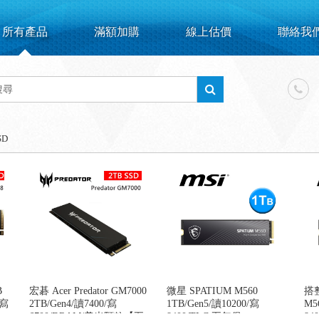
所有產品
滿額加購
線上估價
聯絡我
SD
B
宏碁 Acer Predator GM7000
微星 SPATIUM M560
搭整
/寫
2TB/Gen4/讀7400/寫
1TB/Gen5/讀10200/寫
M5
6700/DRAM/美光顆粒【五
8400/TLC 五年保
84