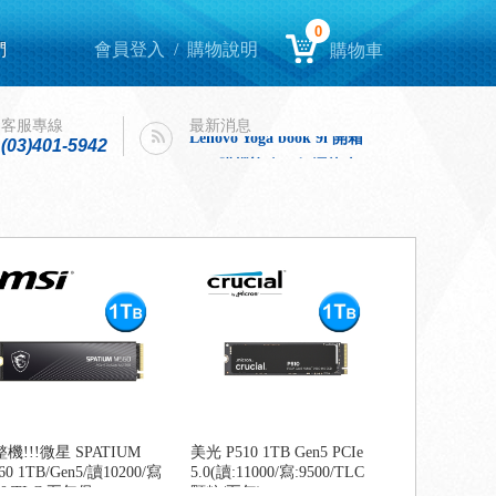
0
們
會員登入
/
購物說明
購物車
Lenovo Yoga book 9i 開箱
intel購機迎春，好運龍來！
客服專線
最新消息
Lenovo Yoga book 9i 開箱
(03)401-5942
intel購機迎春，好運龍來！
機!!!微星 SPATIUM
美光 P510 1TB Gen5 PCIe
60 1TB/Gen5/讀10200/寫
5.0(讀:11000/寫:9500/TLC
00/TLC 五年保
顆粒/五年)