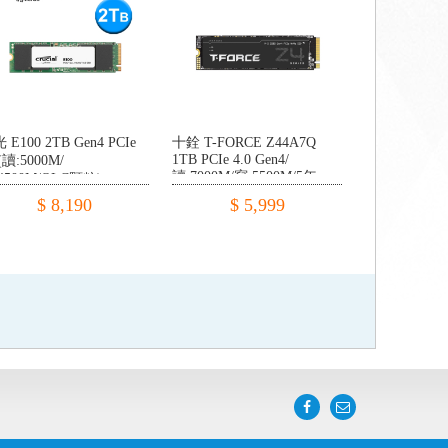
 E100 2TB Gen4 PCIe
十銓 T-FORCE Z44A7Q
1TB PCIe 4.0 Gen4/
0(讀:5000M/
讀:7000M/寫:5500M/5年
4500M/QLC顆粒)
$ 8,190
$ 5,999