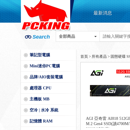
最新消息
Search
筆記型電腦
首頁
>
所有產品
>
固態硬碟 S
Mini迷你PC電腦
品牌/AIO套裝電腦
處理器 CPU
主機板 MB
空冷 | 水冷 系統
AGI 亞奇雷 AI818 512G
記憶體 RAM
M.2 Gen4 SSD(讀4700M
2800M/5年保)