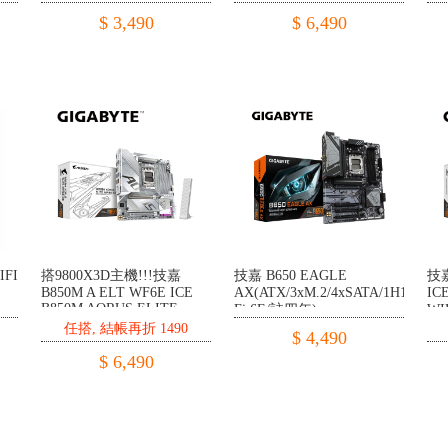
2.5Gb+無線/註五年)
Fi 7/註五年)
2.
$ 3,490
$ 6,490
IFI
搭9800X3D主機!!!技嘉
技嘉 B650 EAGLE
技嘉
B850M A ELT WF6E ICE
AX(ATX/3xM.2/4xSATA/1H1DP/Wi
IC
B850M AORUS ELITE
Fi 6E/註四年)
WI
WIFI6E ICE 冰魄白(M-
ATX
任搭, 結帳再折 1490
$ 4,490
ATX/Realtek 2.5G/Wi-Fi 6E/
註
註五年)
$ 6,490