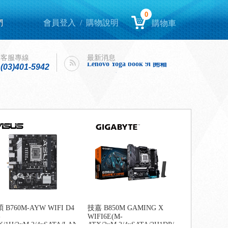
0
們
會員登入
/
購物說明
購物車
Lenovo Yoga book 9i 開箱
intel購機迎春，好運龍來！
客服專線
最新消息
Lenovo Yoga book 9i 開箱
(03)401-5942
intel購機迎春，好運龍來！
 B760M-AYW WIFI D4
技嘉 B850M GAMING X
-
WIFI6E(M-
-
X/1H/2xM.2/4xSATA/LAN
ATX/2xM.2/4xSATA/2H1DP/LAN2.5+Wi-