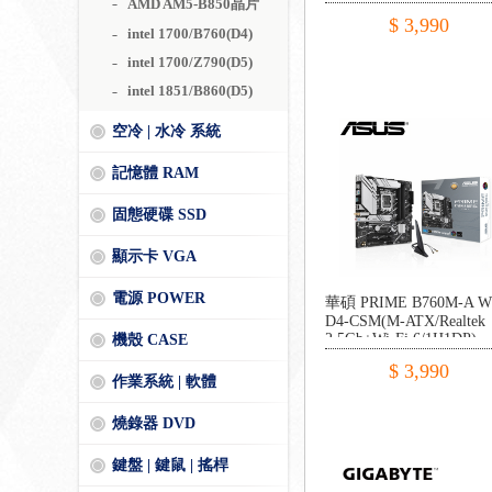
AMD AM5-B850晶片
2.5G+無線/註五年)
$ 3,990
intel 1700/B760(D4)
intel 1700/Z790(D5)
intel 1851/B860(D5)
空冷 | 水冷 系統
記憶體 RAM
固態硬碟 SSD
顯示卡 VGA
電源 POWER
華碩 PRIME B760M-A W
D4-CSM(M-ATX/Realtek
2.5Gb+Wi-Fi 6/1H1DP)
機殼 CASE
$ 3,990
作業系統 | 軟體
燒錄器 DVD
鍵盤 | 鍵鼠 | 搖桿