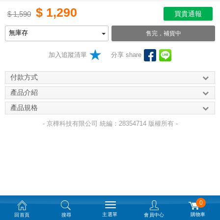
$
1,290
$
1,590
買貴通報
售完，補貨中
加入追蹤清單
分享 share
付款方式
產品介紹
產品規格
- 京樺科技有限公司 統編：28354714 版權所有 -
0
主選單
購物車
回首頁
搜尋
會員中心