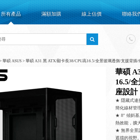
所有產品
滿額加購
線上估價
聯絡我
>
華碩 ASUS
>
華碩 A31 黑 ATX/顯卡長38/CPU高16.5/全景玻璃透側/支援背
華碩 A3
16.5
座設計
★ 隱藏式
簡化線材管
★ 8° 傾
熱效能，擴
★ 無界全景
遮擋的視野