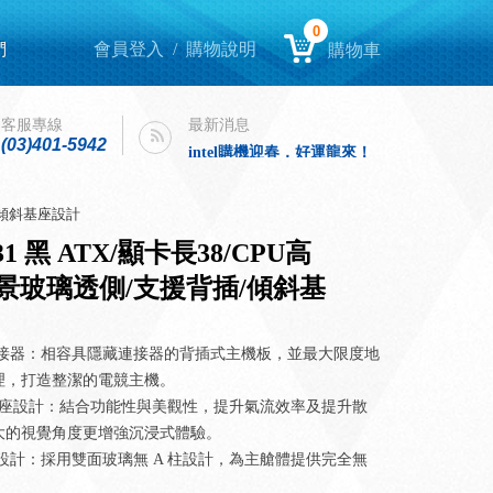
0
們
會員登入
/
購物說明
購物車
Lenovo Yoga book 9i 開箱
客服專線
最新消息
(03)401-5942
intel購機迎春，好運龍來！
Lenovo Yoga book 9i 開箱
intel購機迎春，好運龍來！
插/傾斜基座設計
1 黑 ATX/顯卡長38/CPU高
/全景玻璃透側/支援背插/傾斜基
連接器：相容具隱藏連接器的背插式主機板，並最大限度地
理，打造整潔的電競主機。
斜基座設計：結合功能性與美觀性，提升氣流效率及提升散
大的視覺角度更增強沉浸式體驗。
設計：採用雙面玻璃無 A 柱設計，為主艙體提供完全無
。