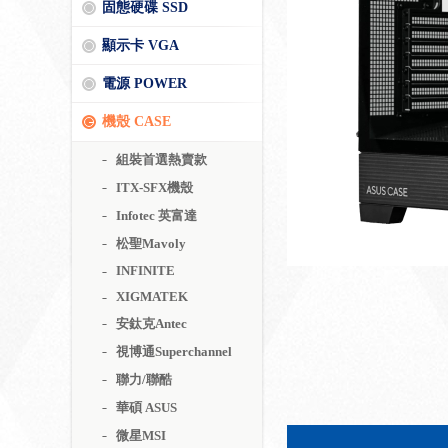
固態硬碟 SSD
顯示卡 VGA
電源 POWER
機殼 CASE
組裝首選熱賣款
ITX-SFX機殼
Infotec 英富達
松聖Mavoly
INFINITE
XIGMATEK
安鈦克Antec
視博通Superchannel
聯力/聯酷
華碩 ASUS
微星MSI