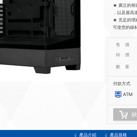
★ 廣泛的相容
，以及最高達到
★ 充足的理
可使您的線
售 價
特 價
數 量
付款方式
缺
產品介紹
產品規格