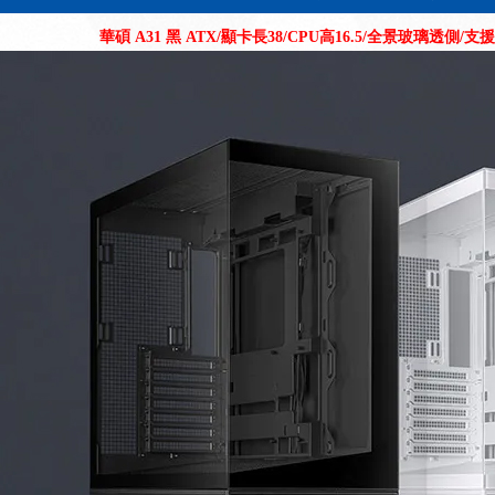
華碩 A31 黑 ATX/顯卡長38/CPU高16.5/全景玻璃透側