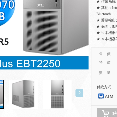
★ 作業系統：W
★ 其他：Intel 
Bluetooth
★ 螢幕輸出
★ 保固：
★ ※本機
★ ※本機
售 價
特 價
數 量
付款方式
缺