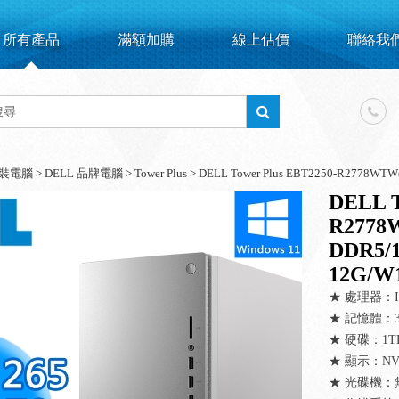
所有產品
滿額加購
線上估價
聯絡我
套裝電腦
>
DELL 品牌電腦
>
Tower Plus
>
DELL Tower Plus EBT2250-R2778WTW(I
DELL T
R2778W
DDR5/
12G/W1
★ 處理器：Intel
★ 記憶體：32
★ 硬碟：1TB
★ 顯示：NVID
★ 光碟機：