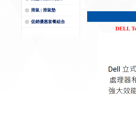
滑鼠 | 滑鼠墊
促銷優惠套餐組合
DELL To