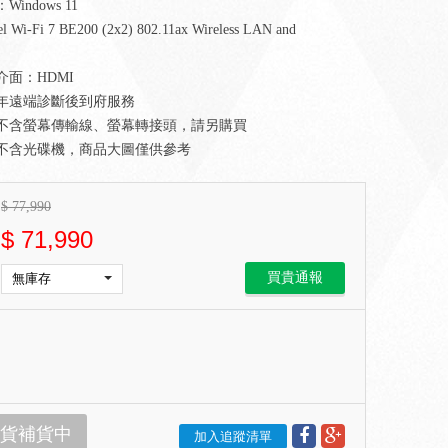
indows 11
Wi-Fi 7 BE200 (2x2) 802.11ax Wireless LAN and
介面：HDMI
四年遠端診斷後到府服務
器不含螢幕傳輸線、螢幕轉接頭，請另購買
器不含光碟機，商品大圖僅供參考
$
77,990
$
71,990
買貴通報
貨補貨中
加入追蹤清單