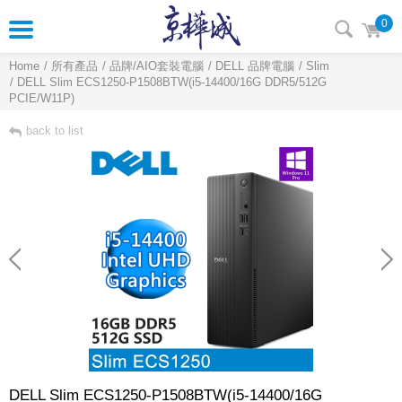
0
Home
所有產品
品牌/AIO套裝電腦
DELL 品牌電腦
Slim
DELL Slim ECS1250-P1508BTW(i5-14400/16G DDR5/512G
PCIE/W11P)
back to list
DELL Slim ECS1250-P1508BTW(i5-14400/16G