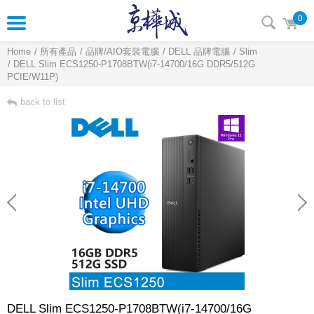
0
Home
所有產品
品牌/AIO套裝電腦
DELL 品牌電腦
Slim
DELL Slim ECS1250-P1708BTW(i7-14700/16G DDR5/512G
PCIE/W11P)
back to list
DELL Slim ECS1250-P1708BTW(i7-14700/16G