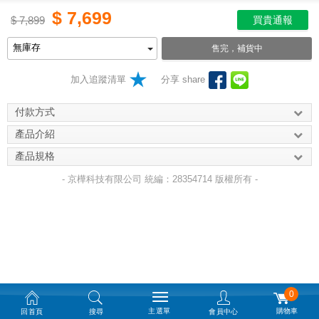
$
7,699
$
7,899
買貴通報
售完，補貨中
加入追蹤清單
分享 share
付款方式
產品介紹
產品規格
- 京樺科技有限公司 統編：28354714 版權所有 -
0
主選單
購物車
回首頁
搜尋
會員中心