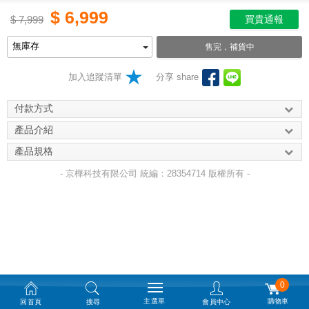
$
6,999
$
7,999
買貴通報
售完，補貨中
加入追蹤清單
分享 share
付款方式
產品介紹
產品規格
- 京樺科技有限公司 統編：28354714 版權所有 -
0
主選單
購物車
回首頁
搜尋
會員中心