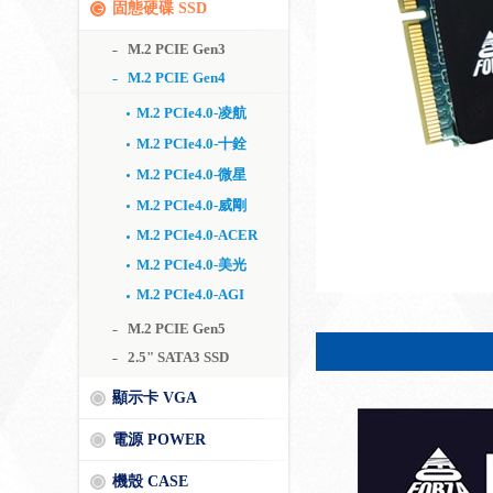
固態硬碟 SSD
M.2 PCIE Gen3
M.2 PCIE Gen4
M.2 PCIe4.0-凌航
M.2 PCIe4.0-十銓
M.2 PCIe4.0-微星
M.2 PCIe4.0-威剛
M.2 PCIe4.0-ACER
M.2 PCIe4.0-美光
M.2 PCIe4.0-AGI
M.2 PCIE Gen5
2.5" SATA3 SSD
顯示卡 VGA
電源 POWER
機殼 CASE