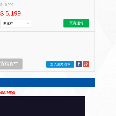
$
10,990
$
5,199
買貴通報
貨補貨中
加入追蹤清單
500M/5年保