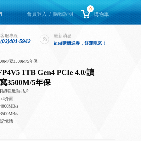
0
們
會員登入
/
購物說明
購物車
Lenovo Yoga book 9i 開箱
客服專線
最新消息
intel購機迎春，好運龍來！
(03)401-5942
Lenovo Yoga book 9i 開箱
intel購機迎春，好運龍來！
讀4800M/寫3500M/5年保
4V5 1TB Gen4 PCIe 4.0/讀
/寫3500M/5年保
厚銅超強散熱貼片
n4x4介面
800MB/s
500MB/s
ND記憶體