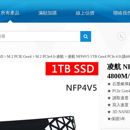
所有產品
滿額加購
線上估價
聯絡我
SD
>
M.2 PCIE Gen4
>
M.2 PCIe4.0-凌航
>
凌航 NFP4V5 1TB Gen4 PCIe 4.0/
凌航 NFP
4800M
★ 石墨烯
★ PCIe Ge
★ 讀取速度 4
★ 寫入速度 3
★ 3D NA
★ ​​保固5年