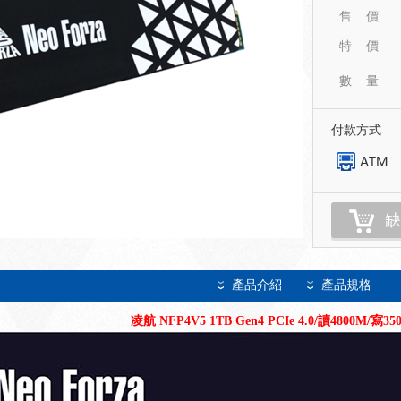
售 價
特 價
數 量
付款方式
缺
產品介紹
產品規格
凌航 NFP4V5 1TB Gen4 PCIe 4.0/讀4800M/寫3