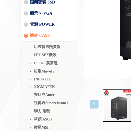
固態硬碟 SSD
顯示卡 VGA
電源 POWER
機殼 CASE
組裝首選熱賣款
ITX-SFX機殼
Infotec 英富達
松聖Mavoly
INFINITE
XIGMATEK
安鈦克Antec
視博通Superchannel
聯力/聯酷
華碩 ASUS
微星MSI