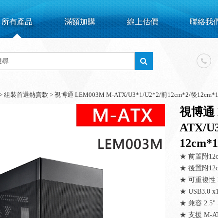
所有產品
滿額加購
線上估價
聯絡我
>
組裝首選熱賣款
>
視博通 LEM003M M-ATX/U3*1/U2*2/前12cm*2/後12cm*1
視博通 
ATX/U
12cm*
★ 前置附12
★ 後置附12
★ 可重複性 
★ USB3.0 
★ 兼容 2.5" 
★ 支援 M-A