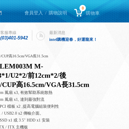
0
們
會員登入
/
購物說明
購物車
Lenovo Yoga book 9i 開箱
客服專線
最新消息
intel購機迎春，好運龍來！
(03)401-5942
Lenovo Yoga book 9i 開箱
intel購機迎春，好運龍來！
/CUP高16.5cm/VGA長31.5cm
LEM003M M-
3*1/U2*2/前12cm*2/後
1/CUP高16.5cm/VGA長31.5cm
cm 風扇 x3, 有效幫助系統散熱
cm 風扇 x1, 達到最強對流
PCI 檔板 x2 ,提高電腦組裝便利性
x1 / USB2.0 x2 傳輸介面。
SSD x1 或 3.5" HDD x1 安裝
TX / ITX 主機板