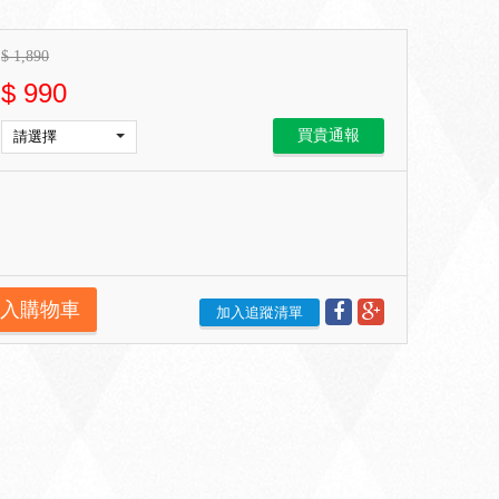
$
1,890
$
990
買貴通報
入購物車
加入追蹤清單