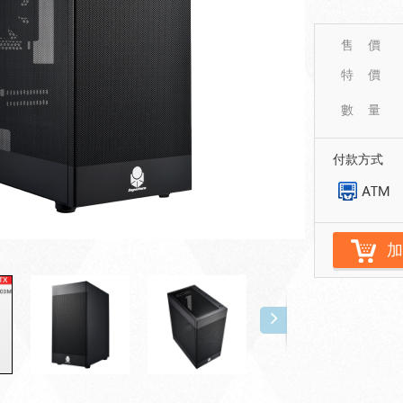
售 價
特 價
數 量
付款方式
加