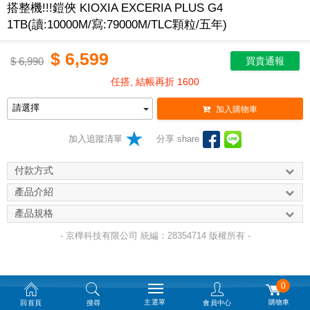
搭整機!!!鎧俠 KIOXIA EXCERIA PLUS G4
1TB(讀:10000M/寫:79000M/TLC顆粒/五年)
$
6,599
$
6,990
買貴通報
任搭, 結帳再折 1600
加入購物車
加入追蹤清單
分享 share
付款方式
產品介紹
產品規格
- 京樺科技有限公司 統編：28354714 版權所有 -
0
主選單
購物車
回首頁
搜尋
會員中心