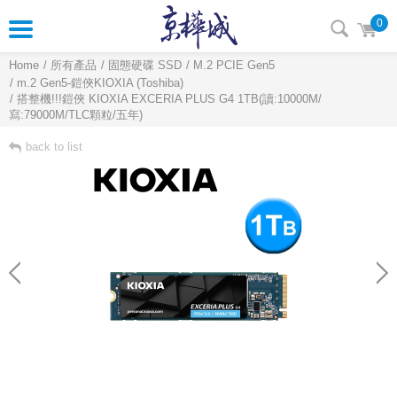
0
Home
所有產品
固態硬碟 SSD
M.2 PCIE Gen5
m.2 Gen5-鎧俠KIOXIA (Toshiba)
搭整機!!!鎧俠 KIOXIA EXCERIA PLUS G4 1TB(讀:10000M/
寫:79000M/TLC顆粒/五年)
back to list