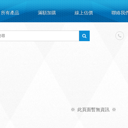
所有產品
滿額加購
線上估價
聯絡我
※ 此頁面暫無資訊 ※